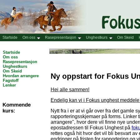
Startside
Om oss
Rasepresentasjon
Unghestkurs
Om Skeid
Startside
Om oss
Rasepresentasjon
Unghestkurs
Om Skeid
Ny oppstart for Fokus U
Hvordan arrangere
Fagstoff
Lenker
Hei alle sammen!
Endelig kan vi i Fokus unghest meddele at
Kommende
kurs:
Nytt fra i er at vi går over fra det gamle
rapporteringsskjemaer på forms. Linker t
arrangere", hvor dere vil finne nye und
epostadressen til Fokus Unghest på
fok
rettes også hit hvor det vil bli besvart av
endringer på fristen for rapportering og 