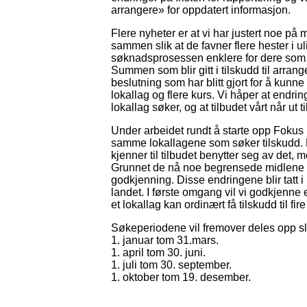
arrangere» for oppdatert informasjon.
Flere nyheter er at vi har justert noe p
sammen slik at de favner flere hester i uli
søknadsprosessen enklere for dere som 
Summen som blir gitt i tilskudd til arrang
beslutning som har blitt gjort for å kunne
lokallag og flere kurs. Vi håper at endringe
lokallag søker, og at tilbudet vårt når ut ti
Under arbeidet rundt å starte opp Fokus U
samme lokallagene som søker tilskudd. D
kjenner til tilbudet benytter seg av det, 
Grunnet de nå noe begrensede midlene d
godkjenning. Disse endringene blir tatt i
landet. I første omgang vil vi godkjenne e
et lokallag kan ordinært få tilskudd til fir
Søkeperiodene vil fremover deles opp sl
1. januar tom 31.mars.
1. april tom 30. juni.
1. juli tom 30. september.
1. oktober tom 19. desember.