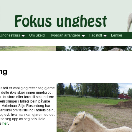
Unghestkurs
Om Skeid
Hvordan arrangere
Fagstoff
Lenker
ing
os føll er vanlig og retter seg gjerne
dette ikke skjer innen rimelig tid,
lir for store eller fører til sekundære
ilstillinger i føllets bein påvirke
r. Veterinær Silje Rosenberg har
rtikkel om feilstilling i føllets bein,
g og evt. hva man kan gjøre med det
rette seg opp av seg selv.Hele
se
her
.