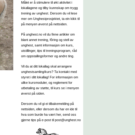
Målet er å stimulere til økt aktivitet i
lokallagene og tilby kunnskap om trygg
trening av unghest. Dersom du vil lese
mer om Unghestprosjektet, ta ein kikk til
på menyen øverst på nettsiden.
På unghest.no vil du finne artikler om
blant annet trening, fôring og stell av
unghest, samt informasjon om kurs,
utstillinger, tips til treningsprogram, råd
om oppstallingsformer og andre ting.
Vil du at ditt lokallag skal arrangere
unghestsamling/kurs? Ta kontakt med
styret i ditt lokallag! For informasjon om
ulike kursmoduler, og reglement for
utbetaling av støtte, til kurs se i menyen
øverst på siden.
Dersom du vil gi ei tilbakemelding på
nettsiden, eller dersom du har en ide til
hva som burde ha vært her, send oss
gjerne tips på e-post til post@unghest.no