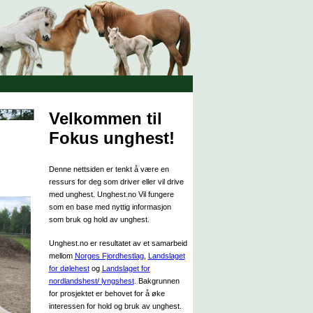
Velkommen til
Fokus unghest!
Denne nettsiden er tenkt å være en
ressurs for deg som driver eller vil drive
med unghest. Unghest.no Vil fungere
som en base med nyttig informasjon
som bruk og hold av unghest.
Unghest.no er resultatet av et samarbeid
mellom
Norges Fjordhestlag
,
Landslaget
for dølehest
og
Landslaget for
nordlandshest/ lyngshest
. Bakgrunnen
for prosjektet er behovet for å øke
interessen for hold og bruk av unghest.