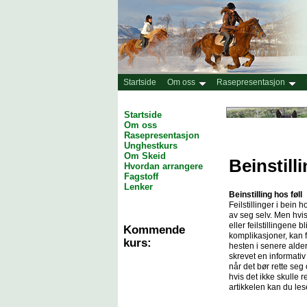
Startside
Om oss
Rasepresentasjon
Startside
Om oss
Rasepresentasjon
Unghestkurs
Om Skeid
Beinstill
Hvordan arrangere
Fagstoff
Lenker
Beinstilling hos føll
Feilstillinger i bein h
av seg selv. Men hvis 
eller feilstillingene b
Kommende
komplikasjoner, kan fe
kurs:
hesten i senere alde
skrevet en informativ a
når det bør rette se
hvis det ikke skulle 
artikkelen kan du le