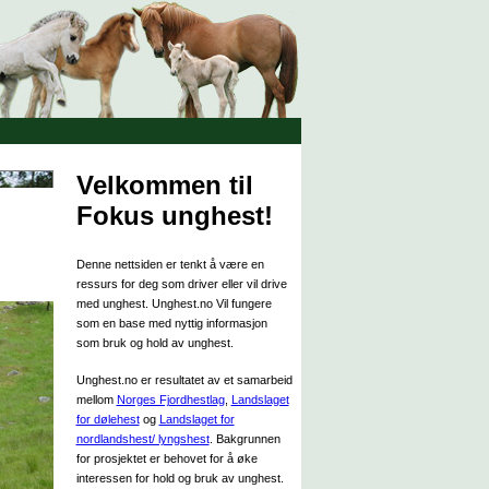
Velkommen til
Fokus unghest!
Denne nettsiden er tenkt å være en
ressurs for deg som driver eller vil drive
med unghest. Unghest.no Vil fungere
som en base med nyttig informasjon
som bruk og hold av unghest.
Unghest.no er resultatet av et samarbeid
mellom
Norges Fjordhestlag
,
Landslaget
for dølehest
og
Landslaget for
nordlandshest/ lyngshest
. Bakgrunnen
for prosjektet er behovet for å øke
interessen for hold og bruk av unghest.