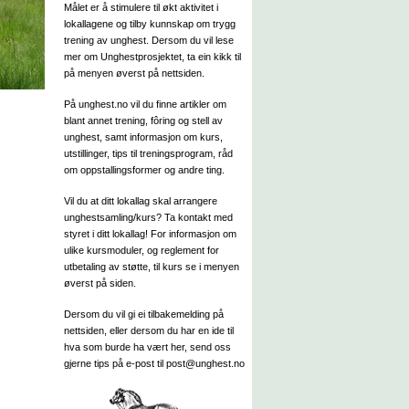
Målet er å stimulere til økt aktivitet i
lokallagene og tilby kunnskap om trygg
trening av unghest. Dersom du vil lese
mer om Unghestprosjektet, ta ein kikk til
på menyen øverst på nettsiden.
På unghest.no vil du finne artikler om
blant annet trening, fôring og stell av
unghest, samt informasjon om kurs,
utstillinger, tips til treningsprogram, råd
om oppstallingsformer og andre ting.
Vil du at ditt lokallag skal arrangere
unghestsamling/kurs? Ta kontakt med
styret i ditt lokallag! For informasjon om
ulike kursmoduler, og reglement for
utbetaling av støtte, til kurs se i menyen
øverst på siden.
Dersom du vil gi ei tilbakemelding på
nettsiden, eller dersom du har en ide til
hva som burde ha vært her, send oss
gjerne tips på e-post til post@unghest.no