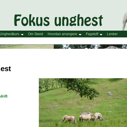
Unghestkurs
Om Skeid
Hvordan arrangere
Fagstoff
Lenker
hest
drift