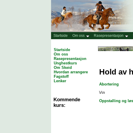
Startside
Om oss
Rasepresentasjon
Startside
Om oss
Rasepresentasjon
Unghestkurs
Om Skeid
Hold av 
Hvordan arrangere
Fagstoff
Lenker
Abortering
\r\n
Kommende
Oppstalling og løs
kurs: