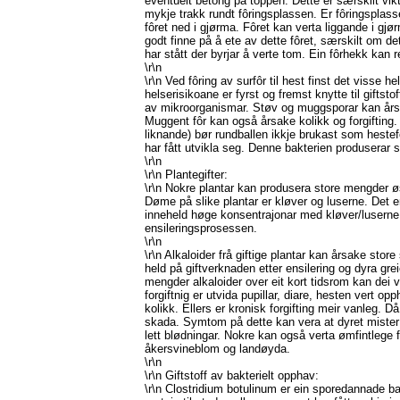
eventuelt betong på toppen. Dette er særskilt vikti
mykje trakk rundt fôringsplassen. Er fôringsplass
fôret ned i gjørma. Fôret kan verta liggande i gjø
godt finne på å ete av dette fôret, særskilt om de
har stått der byrjar å verte tom. Ein fôrhekk kan 
\r\n
\r\n Ved fôring av surfôr til hest finst det visse h
helserisikoane er fyrst og fremst knytte til giftst
av mikroorganismar. Støv og muggsporar kan års
Muggent fôr kan også årsake kolikk og forgifting. 
liknande) bør rundballen ikkje brukast som hestef
har fått utvikla seg. Denne bakterien produserar st
\r\n
\r\n Plantegifter:
\r\n Nokre plantar kan produsera store mengder øs
Døme på slike plantar er kløver og luserne. Det e
inneheld høge konsentrajonar med kløver/luserne, 
ensileringsprosessen.
\r\n
\r\n Alkaloider frå giftige plantar kan årsake store 
held på giftverknaden etter ensilering og dyra greie
mengder alkaloider over eit kort tidsrom kan dei
forgiftnig er utvida pupillar, diare, hesten vert 
kolikk. Ellers er kronisk forgifting meir vanleg. D
skada. Symtom på dette kan vera at dyret mister m
lett blødningar. Nokre kan også verta ømfintlege f
åkersvineblom og landøyda.
\r\n
\r\n Giftstoff av bakterielt opphav:
\r\n Clostridium botulinum er ein sporedannade ba