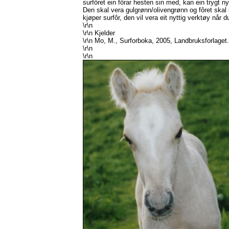
surfôret ein fôrar hesten sin med, kan ein trygt nyt
Den skal vera gulgrønn/olivengrønn og fôret skal l
kjøper surfôr, den vil vera eit nyttig verktøy når d
\r\n
\r\n Kjelder
\r\n Mo, M., Surforboka, 2005, Landbruksforlaget.
\r\n
\r\n