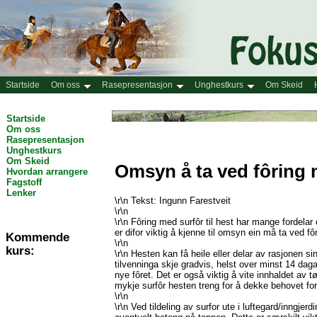
Startside
Om oss
Rasepresentasjon
Unghestkurs
Om Skeid
Startside
Om oss
Rasepresentasjon
Unghestkurs
Om Skeid
Omsyn å ta ved fôring m
Hvordan arrangere
Fagstoff
Lenker
\r\n Tekst: Ingunn Farestveit
\r\n
\r\n Fôring med surfôr til hest har mange fordelar 
er difor viktig å kjenne til omsyn ein må ta ved fôr
Kommende
\r\n
kurs:
\r\n Hesten kan få heile eller delar av rasjonen si
tilvenninga skje gradvis, helst over minst 14 dagar
nye fôret. Det er også viktig å vite innhaldet av tø
mykje surfôr hesten treng for å dekke behovet for 
\r\n
\r\n Ved tildeling av surfor ute i luftegard/inngjer