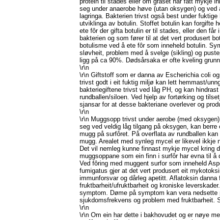
protein til stades eller om graset har fått mykje i
seg under anaerobe høve (utan oksygen) og ved a
lagringa. Bakterien trivst også best under fuktig
utviklinga av botulin. Stoffet botulin kan forgifte
ete fôr der gifta botulin er til stades, eller den få
bakterien og som fører til at det vert produsert bo
botulisme ved å ete fôr som inneheld botulin. Sy
sløvheit, problem med å svelge (sikling) og pust
ligg på ca 90%. Dødsårsaka er ofte kveling grunn
\r\n
\r\n Giftstoff som er danna av Escherichia coli o
trivst godt i eit fuktig miljø kan lett hemmast/un
bakteriegiftene trivst ved låg PH, og kan hindrast v
rundballen/siloen. Ved hjelp av fortørking og tilse
sjansar for at desse bakteriane overlever og prod
\r\n
\r\n Muggsopp trivst under aerobe (med oksygen
seg ved veldig låg tilgang på oksygen, kan berre e
mugg på surfôret. På overflata av rundballen kan 
mugg. Arealet med synleg mycel er likevel ikkje 
Det vil nemleg kunne finnast mykje mycel kring 
muggsoppane som ein finn i surfôr har evna til å 
Ved fôring med muggent surfor som inneheld Asperg
fumigatus gjer at det vert produsert eit mykotoksi
immunforsvar og dårleg apetitt. Aflatoksin danna f
fruktbarheit/ufruktbarheit og kroniske leverskader.
symptom. Døme på symptom kan vera nedsette pr
sjukdomsfrekvens og problem med fruktbarheit. Su
\r\n
\r\n Om ein har dette i bakhovudet og er nøye m